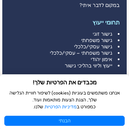
במקום לדבר איתי?
תחומי ייעוץ
גישור זוגי
גישור משפחתי
גישור עסקי/כלכלי
גישור משפחתי – עסקי/כלכלי
אימון יהודי
ייעוץ וליווי בהליכי גישור
דברו איתי
מכבדים את הפרטיות שלך!
דברו איתי: 052-3686485
שלחו הודעה: 052-3686485
אנחנו משתמשים בעוגיות (cookies) לשיפור חוויית הגלישה
שלך, הצגת הצעות מותאמות ועוד.
כמפורט ב
מדיניות הפרטיות
שלנו.
© 2026 כל הזכויות שמורות ל
בשלמא
הבנתי
WebDigital | וובדיגיטל – עיצוב ובניית אתרים