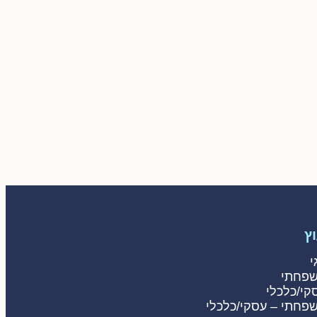
ץ
י
שפחתי
קי/כלכלי
שפחתי – עסקי/כלכלי