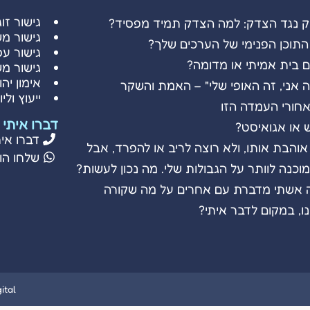
גישור זוג
ק נגד הצדק: למה הצדק תמיד מפסיד?
גישור מ
התוכן הפנימי של הערכים שלך?
גישור עס
 בית אמיתי או מדומה?
גישור מ
אימון יהו
 אני, זה האופי שלי" – האמת והשקר
ייעוץ ולי
חורי העמדה הזו
דברו איתי
 או אגואיסט?
דברו איתי: 86485
אוהבת אותו, ולא רוצה לריב או להפרד, אבל
שלחו הודעה: 85
וכנה לוותר על הגבולות שלי. מה נכון לעשות?
 אשתי מדברת עם אחרים על מה שקורה
נו, במקום לדבר איתי?
WebDigital | וו