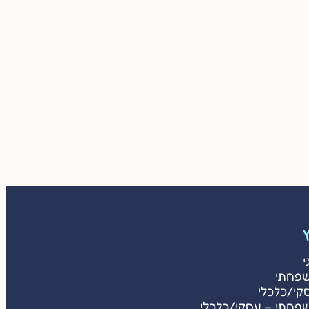
ץ
י
שפחתי
קי/כלכלי
שפחתי – עסקי/כלכלי