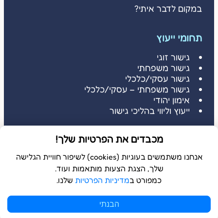
במקום לדבר איתי?
תחומי ייעוץ
גישור זוגי
גישור משפחתי
גישור עסקי/כלכלי
גישור משפחתי – עסקי/כלכלי
אימון יהודי
ייעוץ וליווי בהליכי גישור
דברו איתי
מכבדים את הפרטיות שלך!
דברו איתי: 052-3686485
שלחו הודעה: 052-3686485
אנחנו משתמשים בעוגיות (cookies) לשיפור חוויית הגלישה
שלך, הצגת הצעות מותאמות ועוד.
כמפורט ב
מדיניות הפרטיות
שלנו.
© 2026 כל הזכויות שמורות ל
בשלמא
הבנתי
WebDigital | וובדיגיטל – עיצוב ובניית אתרים