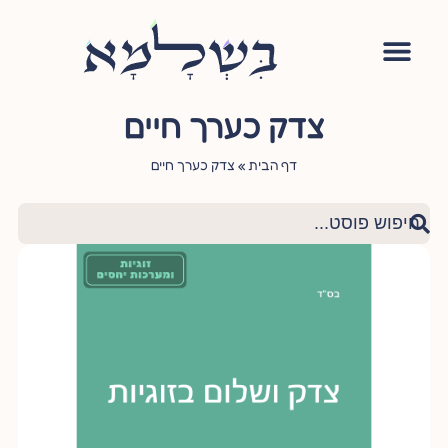
אימון יהודי
סדנה – עושה שלום בתוכי
הגישור היהודי
ציטוטי חכמי היהדות
שאלות ותשובות
צדק כערך חיים
דף הבית
»
צדק כערך חיים