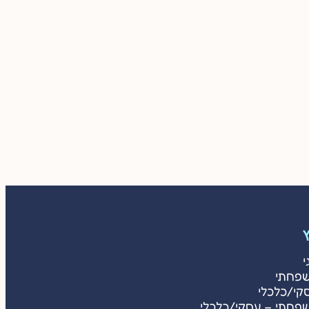
ץ
י
שפחתי
קי/כלכלי
שפחתי – עסקי/כלכלי