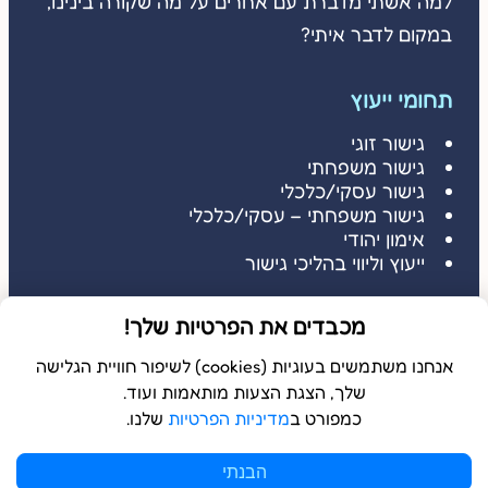
למה אשתי מדברת עם אחרים על מה שקורה בינינו,
במקום לדבר איתי?
תחומי ייעוץ
גישור זוגי
גישור משפחתי
גישור עסקי/כלכלי
גישור משפחתי – עסקי/כלכלי
אימון יהודי
ייעוץ וליווי בהליכי גישור
דברו איתי
מכבדים את הפרטיות שלך!
דברו איתי: 052-3686485
שלחו הודעה: 052-3686485
אנחנו משתמשים בעוגיות (cookies) לשיפור חוויית הגלישה
שלך, הצגת הצעות מותאמות ועוד.
כמפורט ב
מדיניות הפרטיות
שלנו.
© 2026 כל הזכויות שמורות ל
בשלמא
הבנתי
WebDigital | וובדיגיטל – עיצוב ובניית אתרים