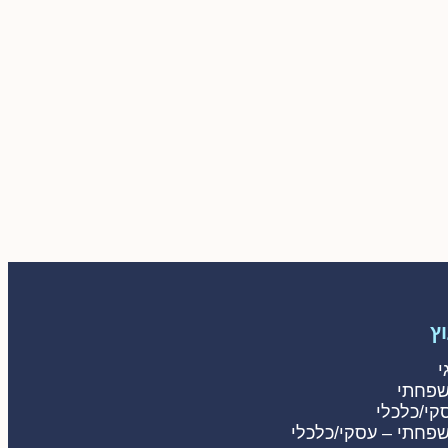
ץ
י
שפחתי
קי/כלכלי
שפחתי – עסקי/כלכלי