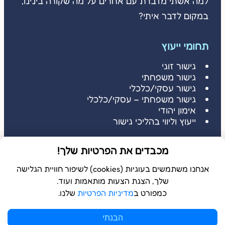
למה אשתי מדברת עם אחרים על מה שקורה בינינו,
במקום לדבר איתי?
תחומי ייעוץ
גישור זוגי
גישור משפחתי
גישור עסקי/כלכלי
גישור משפחתי – עסקי/כלכלי
אימון יהודי
ייעוץ וליווי בהליכי גישור
דברו איתי
מכבדים את הפרטיות שלך!
דברו איתי: 052-3686485
שלחו הודעה: 052-3686485
אנחנו משתמשים בעוגיות (cookies) לשיפור חוויית הגלישה
שלך, הצגת הצעות מותאמות ועוד.
כמפורט ב
מדיניות הפרטיות
שלנו.
© 2026 כל הזכויות שמורות ל
בשלמא
הבנתי
WebDigital | וובדיגיטל – עיצוב ובניית אתרים