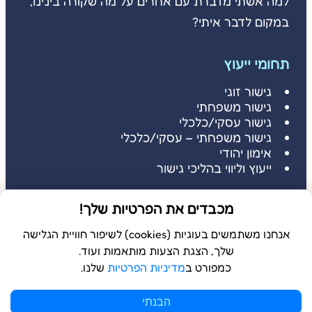
למה אשתי מדברת עם אחרים על מה שקורה בינינו,
במקום לדבר איתי?
תחומי ייעוץ
גישור זוגי
גישור משפחתי
גישור עסקי/כלכלי
גישור משפחתי – עסקי/כלכלי
אימון יהודי
ייעוץ וליווי בהליכי גישור
דברו איתי
מכבדים את הפרטיות שלך!
דברו איתי: 052-3686485
שלחו הודעה: 052-3686485
אנחנו משתמשים בעוגיות (cookies) לשיפור חוויית הגלישה
שלך, הצגת הצעות מותאמות ועוד.
כמפורט ב
מדיניות הפרטיות
שלנו.
© 2026 כל הזכויות שמורות ל
בשלמא
הבנתי
WebDigital | וובדיגיטל – עיצוב ובניית אתרים