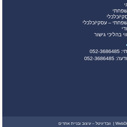
י
שפחתי
קי/כלכלי
שפחתי – עסקי/כלכלי
די
ווי בהליכי גישור
052-36
052-368648
גיטל – עיצוב ובניית אתרים