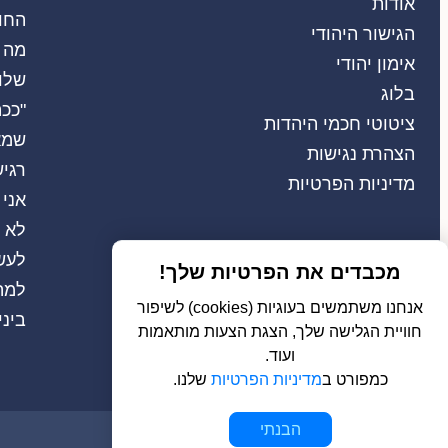
אודות
החו
הגישור היהודי
מה 
אימון יהודי
שלו
בלוג
"ככה
ציטוטי חכמי היהדות
שמא
הצהרת נגישות
רגיש
מדיניות הפרטיות
אני 
לא מ
לעש
מכבדים את הפרטיות שלך!
למה
אנחנו משתמשים בעוגיות (cookies) לשיפור
ביני
חוויית הגלישה שלך, הצגת הצעות מותאמות
ועוד.
כמפורט ב
מדיניות הפרטיות
שלנו.
הבנתי
© 2026 כל הזכויות שמורות ל
בשלמא