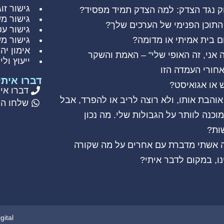
גישור זוג
ק נגד הצדק: למה הצדק תמיד מפסיד?
גישור מ
התוכן הפנימי של הערכים שלך?
גישור עס
ם בית אמיתי או מדומה?
גישור מ
אימון יהו
 אני, זה האופי שלי" – האמת והשקר
ייעוץ ולי
חורי העמדה הזו
דברו איתי
 או אגואיסט?
דברו איתי: 86485
אוהבת אותו, ולא רוצה לריב או להפרד, אבל
שלחו הודעה: 5
וכנה לוותר על הגבולות שלי. מה נכון
ות?
 אשתי מדברת עם אחרים על מה שקורה
נו, במקום לדבר איתי?
WebDigital | וובדי