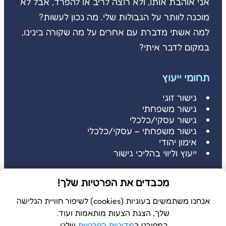
אני אוהבת אותו, ולא רוצה לריב או להפרד, אבל לא
מוכנה לוותר על הגבולות שלי. מה נכון לעשות?
למה אשתי מדברת עם אחרים על מה שקורה בינינו,
במקום לדבר איתי?
תחומי ייעוץ
גישור זוגי
גישור משפחתי
גישור עסקי/כלכלי
גישור משפחתי – עסקי/כלכלי
אימון יהודי
ייעוץ וליווי בהליכי גישור
דברו איתי
מכבדים את הפרטיות שלך!
דברו איתי: 052-3686485
שלחו הודעה: 052-3686485
אנחנו משתמשים בעוגיות (cookies) לשיפור חוויית הגלישה
שלך, הצגת הצעות מותאמות ועוד.
כמפורט ב
מדיניות הפרטיות
שלנו.