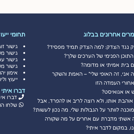
רים אחרונים בבלוג
תחומי ייעו
גישור זוג
ק נגד הצדק: למה הצדק תמיד מפסיד?
גישור מ
התוכן הפנימי של הערכים שלך?
גישור עס
 בית אמיתי או מדומה?
גישור מ
אימון יהו
 אני, זה האופי שלי" – האמת והשקר
ייעוץ ולי
חורי העמדה הזו
דברו איתי
 או אגואיסט?
דברו איתי: 86485
אוהבת אותו, ולא רוצה לריב או להפרד, אבל
שלחו הודעה: 85
וכנה לוותר על הגבולות שלי. מה נכון לעשות?
 אשתי מדברת עם אחרים על מה שקורה
נו, במקום לדבר איתי?